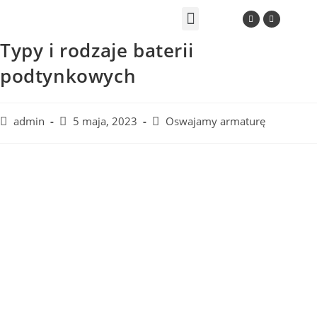
Projektowanie wnętrz
Proces projektowy
Produkty autorskie
Typy i rodzaje baterii
podtynkowych
admin
5 maja, 2023
Oswajamy armaturę